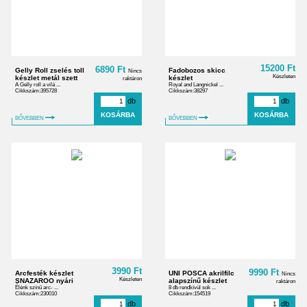
15200 Ft
6890 Ft
Gelly Roll zselés toll
Fadobozos skicc
Nincs
Készleten
készlet metál szett
készlet
raktáron
A Gelly roll a vilá ...
Royal and Langnickel ...
Cikkszám:395728
Cikkszám:38297
db
db
BŐVEBBEN
BŐVEBBEN
3990 Ft
9990 Ft
Arcfesték készlet
UNI POSCA akrilfilc
Nincs
Készleten
SNAZAROO nyári
alapszínű készlet
raktáron
Élénk színű arc- ...
8 db rendkívül sok ...
Cikkszám:230010
Cikkszám:154519
db
db