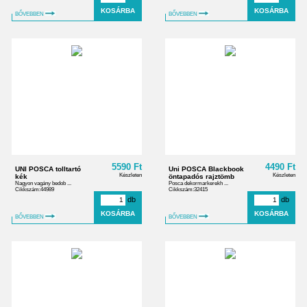
BŐVEBBEN
BŐVEBBEN
5590 Ft
4490 Ft
UNI POSCA tolltartó
Uni POSCA Blackbook
Készleten
Készleten
kék
öntapadós rajztömb
Nagyon vagány bedob ...
Posca dekormarkerekh ...
Cikkszám:44989
Cikkszám:32415
db
db
BŐVEBBEN
BŐVEBBEN