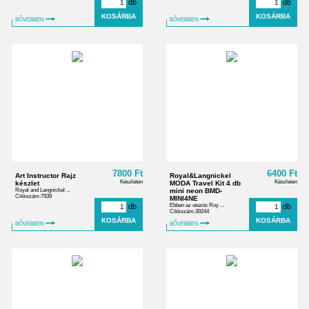
db
db
BŐVEBBEN
BŐVEBBEN
7800 Ft
6400 Ft
Art Instructor Rajz
Royal&Langnickel
Készleten
Készleten
készlet
MODA Travel Kit 4 db
Royal and Langnickel ...
mini neon BMD-
Cikkszám:7939
MINI4NE
db
Ebben az utazós Roy ...
db
Cikkszám:39244
BŐVEBBEN
BŐVEBBEN