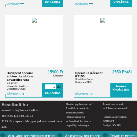
BŐVEBBEN
BŐVEBBEN
15900 Ft
2550 Ft-tól
Budapest special
Speciális íróecset
Készleten
edition díszdobos
R2195
akvarellceruza
Speciális íróecse ...
Cikkszám:2195
készlet
Termék
Cretacolor, kiváló ...
db
Cikkszám:344269
kiválasztás
BŐVEBBEN
BŐVEBBEN
Ecsetbolt.hu
Minden jog fenntartva!
Áraink bruttó árak,
Az oldal tartalmának,
az ÁFÁ-t tartalmazzák!
e-mail:
info@ecsetbolt.hu
annak részeinek
Tel.:+36 (1) 355-18-63
felhasználásához
Fejlesztés és Hosting:
1122 Budapest, Magyar jakobinusok tere
az Ecsetbolt.hu írásos
PONTNET
engedélye szükséges.
Design: SOLUS
4/b.
Általános szerződési feltételek
Adatvédelmi nyilatkozat
Rendelés menete