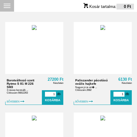
Kosár tartalma:
0 Ft
27200 Ft
6130 Ft
Borotválkozó szett
Paliszander pácolású
Készleten
Készleten
Rytmo S 81 M 226
ovális hajkefe
SM3
Nagyon jó ár-ért� ...
3 részes borotválk ...
Cikkszám:2682
Cikkszám:56812263
db
db
BŐVEBBEN
BŐVEBBEN