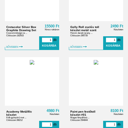
15500 Ft
2490 Ft
Cretacolor Silver Box
Gelly Roll zselés toll
Nincs raktáron
Készleten
Graphite Drawing Set
készlet metál szett
Csúcsminőségű ce ...
Három darab (arany, ...
Cikkszám:182915
Cikkszám:395735
db
db
BŐVEBBEN
BŐVEBBEN
4980 Ft
8100 Ft
Academy Metálfilc
Paint pen festőtoll
Készleten
Készleten
készlet
készlet #01
8 db gyönyörű met ...
Magas fényállósá ...
Cikkszám:98212
Cikkszám:594844
db
db