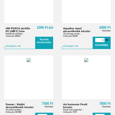
1090 Ft-tól
6900 Ft
UNI POSCA akrilfilc
Aquafine utazó
Készleten
PC-1MR 0,7mm
akvarelfesték készlet
Rendkívül sokoldal ...
10 színt egy ecsete ...
Cikkszám:89910
Cikkszám:94205
Termék
db
kiválasztás
BŐVEBBEN
BŐVEBBEN
7500 Ft
7800 Ft
Sonnet - Stúdió
Art Instructor Festő
Készleten
Készleten
akvarellfesték készlet
készlet
24 szilkét tartalam ...
Royal and Langnickel ...
Cikkszám:587888
Cikkszám:7972