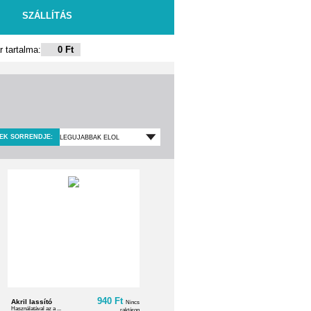
SZÁLLÍTÁS
 tartalma:
0 Ft
EK SORRENDJE:
940 Ft
Akril lassító
Nincs
Használatával az a ...
raktáron