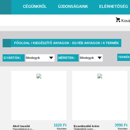
CÉGÜNKRŐL
ÚJDONSÁGAINK
ELÉRHETŐSÉG
Kosár
FŐOLDAL
/ KIEGÉSZÍTŐ ANYAGOK - EGYÉB ANYAGOK / 6 TERMÉK
TERMÉK
GYÁRTÓK:
MÉRETEK:
1620 Ft
3990 Ft
Akril lassító
Ecsettisztító krém
Készleten
Készleten
Használatával az a ...
Olajfestékkel szenn ...