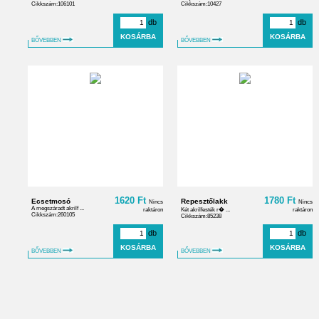
Cikkszám:106101
Cikkszám:10427
db
db
BŐVEBBEN
BŐVEBBEN
1620 Ft
1780 Ft
Ecsetmosó
Repesztőlakk
Nincs
Nincs
A megszáradt akrilf ...
raktáron
Két akrilfesték r� ...
raktáron
Cikkszám:260105
Cikkszám:85238
db
db
BŐVEBBEN
BŐVEBBEN