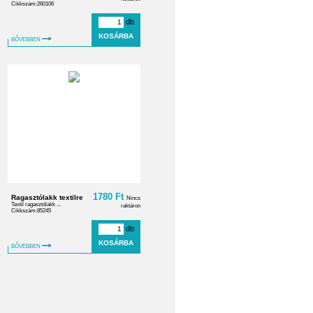
Cikkszám:260106
db
BŐVEBBEN
1780 Ft
Ragasztólakk textilre
Nincs
Textil ragasztólakk ...
raktáron
Cikkszám:85245
db
BŐVEBBEN