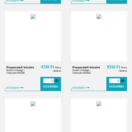
BŐVEBBEN
BŐVEBBEN
4720 Ft
9310 Ft
Porpasztell készlet
Porpasztell készlet
Nincs
Nincs
Kiváló minőségű ...
Kiváló minőségű ...
raktáron
raktáron
Cikkszám:551208
Cikkszám:552403
db
db
BŐVEBBEN
BŐVEBBEN