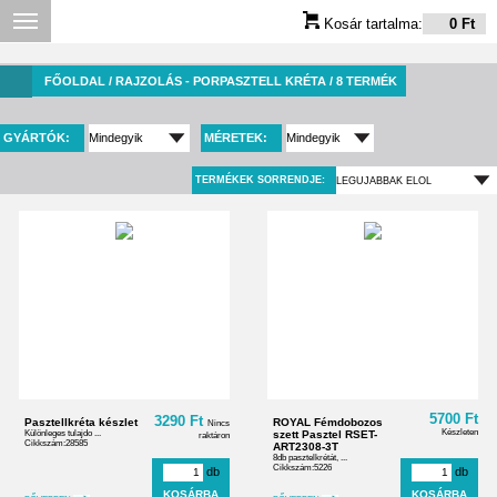
Kosár tartalma:
0 Ft
FŐOLDAL
/ RAJZOLÁS - PORPASZTELL KRÉTA / 8 TERMÉK
GYÁRTÓK:
MÉRETEK:
TERMÉKEK SORRENDJE:
5700 Ft
3290 Ft
Pasztellkréta készlet
ROYAL Fémdobozos
Nincs
Készleten
Különleges tulajdo ...
szett Pasztel RSET-
raktáron
Cikkszám:28585
ART2308-3T
8db pasztelkrétát, ...
Cikkszám:5226
db
db