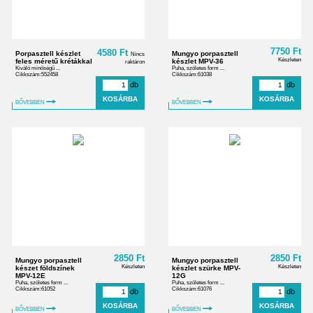
7750 Ft
4580 Ft
Porpasztell készlet
Mungyo porpasztell
Nincs
Készleten
feles méretű krétákkal
készlet MPV-36
raktáron
Kiváló minőségű ...
Puha, szöletes form ...
Cikkszám:552458
Cikkszám:61038
db
db
BŐVEBBEN
BŐVEBBEN
2850 Ft
2850 Ft
Mungyo porpasztell
Mungyo porpasztell
Készleten
Készleten
készet földszínek
készlet szürke MPV-
MPV-12E
12G
Puha, szöletes form ...
Puha, szöletes form ...
Cikkszám:61052
Cikkszám:61076
db
db
BŐVEBBEN
BŐVEBBEN