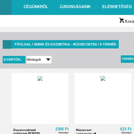
CÉGÜNKRŐL
ÚJDONSÁGAINK
ELÉRHETŐSÉG
Kosár
FŐOLDAL
/ SMINK ÉS KOZMETIKA - RÚZSECSETEK / 6 TERMÉK
TERMÉK
GYÁRTÓK:
2300 Ft
615 Ft
Összecsukható
Rúzsecset
Készleten
Készleten
szájecset BCR209
Lapított hegyben v� ...