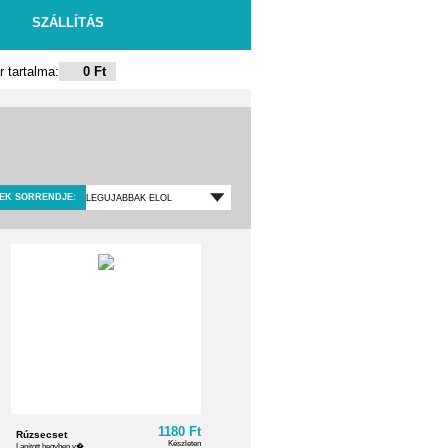
SZÁLLÍTÁS
 tartalma:
0 Ft
EK SORRENDJE:
1180 Ft
Rúzsecset
Készleten
Lapított hegyben v� ...