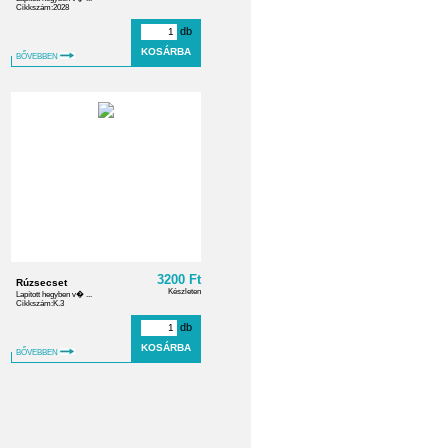
Cikkszám:2028
db
BŐVEBBEN
3200 Ft
Rúzsecset
Készleten
Lapított hegyben v� ...
Cikkszám:K.3
db
BŐVEBBEN