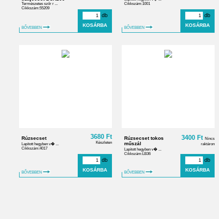
Természetes szőr r ...
Cikkszám:1001
Cikkszám:55209
db
db
BŐVEBBEN
BŐVEBBEN
3680 Ft
3400 Ft
Rúzsecset
Rúzsecset tokos
Nincs
Készleten
műszál
Lapított hegyben v� ...
raktáron
Cikkszám:4017
Lapított hegyben v� ...
Cikkszám:LB36
db
db
BŐVEBBEN
BŐVEBBEN