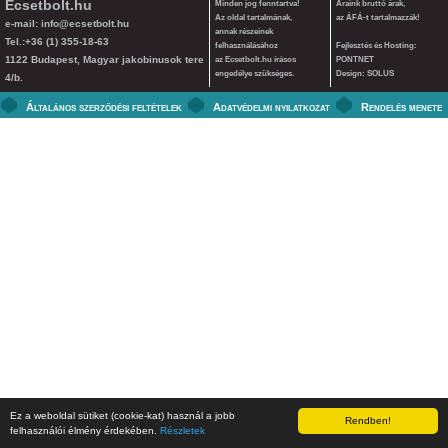
Ecsetbolt.hu
Minden jog fenntartva!
Áraink bruttó árak,
Az oldal tartalmának,
az ÁFÁ-t tartalmazzák!
e-mail:
info@ecsetbolt.hu
annak részeinek
Tel.:+36 (1) 355-18-63
felhasználásához
Fejlesztés és Hosting:
1122 Budapest, Magyar jakobinusok tere
az Ecsetbolt.hu írásos
PONTNET
engedélye szükséges.
Design: SOLUS
4/b.
Általános szerződési feltételek
Adatvédelmi nyilatkozat
Rendelés menete
Ez a weboldal sütiket (cookie-kat) használ a jobb
Rendben!
felhasználói élmény érdekében.
Részletek