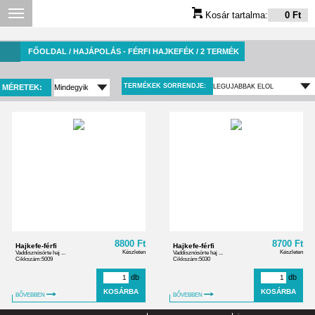
Kosár tartalma:
0 Ft
FŐOLDAL
/ HAJÁPOLÁS - FÉRFI HAJKEFÉK / 2 TERMÉK
TERMÉKEK SORRENDJE:
MÉRETEK:
8800 Ft
8700 Ft
Hajkefe-férfi
Hajkefe-férfi
Készleten
Készleten
Vaddisznósörte haj ...
Vaddisznósörte haj ...
Cikkszám:5009
Cikkszám:5030
db
db
BŐVEBBEN
BŐVEBBEN