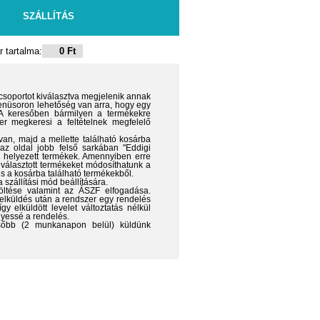
SZÁLLÍTÁS
 tartalma:
0 Ft
csoportot kiválasztva megjelenik annak
menüsoron lehetőség van arra, hogy egy
. A keresőben bármilyen a termékekre
r megkeresi a feltételnek megfelelő
van, majd a mellette található kosárba
 az oldal jobb felső sarkában "Eddigi
 helyezett termékek. Amennyiben erre
iválasztott termékeket módosíthatunk a
is a kosárba található termékekből.
 szállítási mód beállítására.
öltése valamint az ÁSZF elfogadása.
elküldés után a rendszer egy rendelés
y elküldött levelet változtatás nélkül
nyessé a rendelés.
később (2 munkanapon belül) küldünk