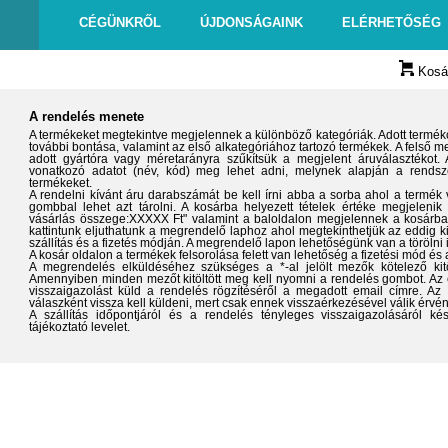
CÉGÜNKRŐL
ÚJDONSÁGAINK
ELÉRHETŐSÉG
Kosár
A rendelés menete
A termékeket megtekintve megjelennek a különböző kategóriák. Adott termék
további bontása, valamint az első alkategóriához tartozó termékek. A felső 
adott gyártóra vagy méretarányra szűkítsük a megjelent áruválasztékot
vonatkozó adatot (név, kód) meg lehet adni, melynek alapján a rendsze
termékeket.
A rendelni kívánt áru darabszámát be kell írni abba a sorba ahol a termék 
gombbal lehet azt tárolni. A kosárba helyezett tételek értéke megjelenik
vásárlás összege:XXXXX Ft" valamint a baloldalon megjelennek a kosárba
kattintunk eljuthatunk a megrendelő laphoz ahol megtekinthetjük az eddig k
szállítás és a fizetés módján. A megrendelő lapon lehetőségünk van a törölni 
A kosár oldalon a termékek felsorolása felett van lehetőség a fizetési mód és a
A megrendelés elküldéséhez szükséges a *-al jelölt mezők kötelező kit
Amennyiben minden mezőt kitöltött meg kell nyomni a rendelés gombot. Az 
visszaigazolást küld a rendelés rögzítéséről a megadott email címre. Az íg
válaszként vissza kell küldeni, mert csak ennek visszaérkezésével válik érvé
A szállítás időpontjáról és a rendelés tényleges visszaigazolásáról 
tájékoztató levelet.