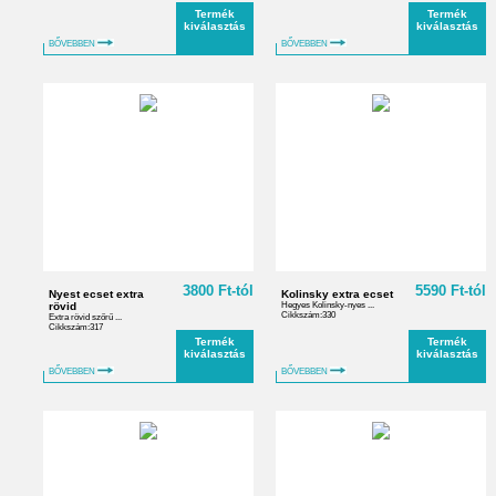
Termék
Termék
kiválasztás
kiválasztás
BŐVEBBEN
BŐVEBBEN
3800 Ft-tól
5590 Ft-tól
Nyest ecset extra
Kolinsky extra ecset
rövid
Hegyes Kolinsky-nyes ...
Cikkszám:330
Extra rövid szőrű ...
Cikkszám:317
Termék
Termék
kiválasztás
kiválasztás
BŐVEBBEN
BŐVEBBEN