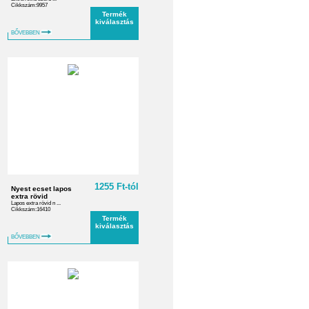
Cikkszám:9957
Termék
kiválasztás
BŐVEBBEN
1255 Ft-tól
Nyest ecset lapos
extra rövid
Lapos extra rövid n ...
Cikkszám:16410
Termék
kiválasztás
BŐVEBBEN