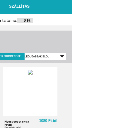
SZÁLLÍTÁS
 tartalma:
0 Ft
EK SORRENDJE:
1080 Ft-tól
Nyest ecset extra
rövid
Extra rövid szőrű ...