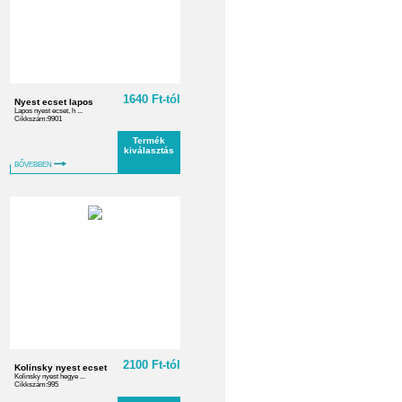
1640 Ft-tól
Nyest ecset lapos
Lapos nyest ecset, h ...
Cikkszám:9901
Termék
kiválasztás
BŐVEBBEN
2100 Ft-tól
Kolinsky nyest ecset
Kolinsky nyest hegye ...
Cikkszám:995