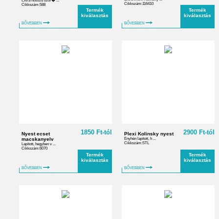
Extra hosszú szőr� ...
Cikkszám:116410
Cikkszám:588
Termék
Termék
kiválasztás
kiválasztás
BŐVEBBEN
BŐVEBBEN
1850 Ft-tól
2900 Ft-tól
Nyest ecset
Plexi Kolinsky nyest
macskanyelv
Enyhén lapított, h ...
Cikkszám:STL
Lapított, hegyben v ...
Cikkszám:6070
Termék
Termék
kiválasztás
kiválasztás
BŐVEBBEN
BŐVEBBEN