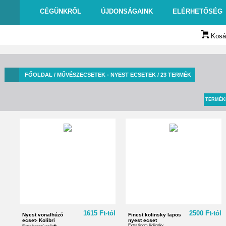
CÉGÜNKRŐL
ÚJDONSÁGAINK
ELÉRHETŐSÉG
Kosár
FŐOLDAL
/ MŰVÉSZECSETEK - NYEST ECSETEK / 23 TERMÉK
TERMÉK
1615 Ft-tól
2500 Ft-tól
Nyest vonalhúzó
Finest kolinsky lapos
ecset- Kolibri
nyest ecset
Extra finom Kolinsky ...