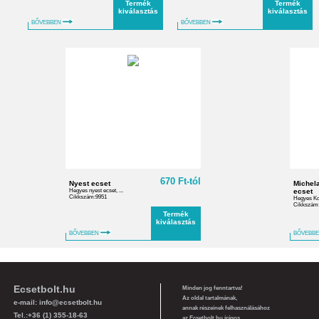
Termék
Termék
kiválasztás
kiválasztás
BŐVEBBEN
BŐVEBBEN
670 Ft-tól
Nyest ecset
Michel
Hegyes nyest ecset, ...
ecset
Cikkszám:9951
Hegyes Kol
Cikkszám
Termék
kiválasztás
BŐVEBBEN
BŐVEBB
Ecsetbolt.hu
Minden jog fenntartva!
Az oldal tartalmának,
e-mail:
info@ecsetbolt.hu
annak részeinek felhasználásához
Tel.:+36 (1) 355-18-63
az Ecsetbolt.hu írásos