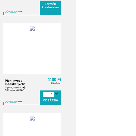
Termék
kiválasztás
BŐVEBBEN
1100 Ft
Plexi nyest
Készleten
macskanyelv
Lapított,hegyben v� ...
Cikkszám:4017AC
db
BŐVEBBEN