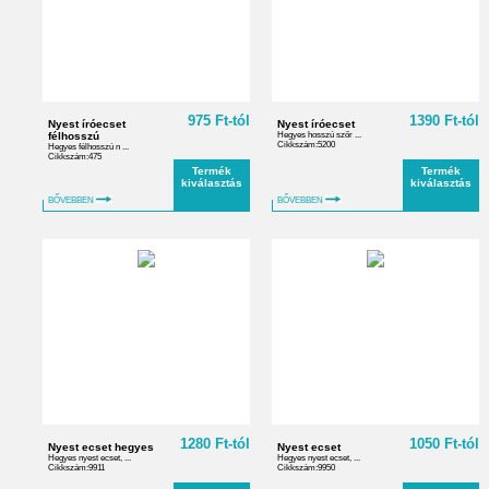
975 Ft-tól
1390 Ft-tól
Nyest íróecset
Nyest íróecset
félhosszú
Hegyes hosszú szőr ...
Cikkszám:5200
Hegyes félhosszú n ...
Cikkszám:475
Termék
Termék
kiválasztás
kiválasztás
BŐVEBBEN
BŐVEBBEN
1280 Ft-tól
1050 Ft-tól
Nyest ecset hegyes
Nyest ecset
Hegyes nyest ecset, ...
Hegyes nyest ecset, ...
Cikkszám:9911
Cikkszám:9950