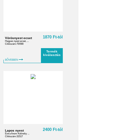
1870 Ft-tól
Vörösnyest ecset
Hegyes nyest ecset, ...
Cikkszám:75/590
Termék
kiválasztás
BŐVEBBEN
2400 Ft-tól
Lapos nyest
Extra finom Kolinsky ...
Cikkszám:31517