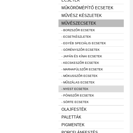
ECSETEK
MŰKÖRÖMÉPÍTŐ ECSETEK
MŰVÉSZ KÉSZLETEK
MŰVÉSZECSETEK
- BORZSZŐR ECSETEK
- ECSETKÉSZLETEK
- EGYÉB SPECIÁLIS ECSETEK
- GÖRÉNYSZŐR ECSETEK
- JAPÁN ÉS KÍNAI ECSETEK
- KECSKESZŐR ECSETEK
- MARHAFÜLSZŐR ECSETEK
- MÓKUSSZŐR ECSETEK
- MŰSZÁLAS ECSETEK
- NYEST ECSETEK
- PÓNISZŐR ECSETEK
- SÖRTE ECSETEK
OLAJFESTÉK
PALETTÁK
PIGMENTEK
PORCELÁNFESTÉS