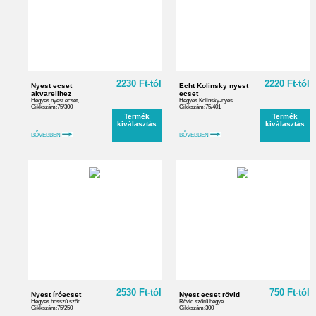
2230 Ft-tól
2220 Ft-tól
Nyest ecset
Echt Kolinsky nyest
akvarellhez
ecset
Hegyes nyest ecset, ...
Hegyes Kolinsky-nyes ...
Cikkszám:75/300
Cikkszám:75/401
Termék
Termék
kiválasztás
kiválasztás
BŐVEBBEN
BŐVEBBEN
2530 Ft-tól
750 Ft-tól
Nyest íróecset
Nyest ecset rövid
Hegyes hosszú szőr ...
Rövid szőrű hegye ...
Cikkszám:75/250
Cikkszám:300