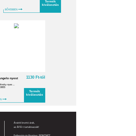
Termék
kiválasztás
BŐVEBBEN
1130 Ft-tól
angelo nyest
insky-nyes ...
:9955
Termék
kiválasztás
EN
Áraink bruttó árak,
az ÁFÁ-t tartalmazzák!
Fejlesztés és Hosting:
PONTNET