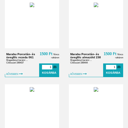
1500 Ft
1500 Ft
Marabu Porcelán- és
Marabu Porcelán- és
Nincs
Nincs
üvegfilc rezeda 061
üvegfilc almazöld 158
raktáron
raktáron
Magasfényű kerámi ...
Magasfényű kerámi ...
Cikkszám:369437
Cikkszám:369444
db
db
BŐVEBBEN
BŐVEBBEN