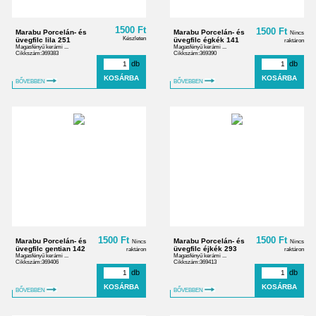
1500 Ft
1500 Ft
Marabu Porcelán- és
Marabu Porcelán- és
Nincs
Készleten
üvegfilc lila 251
üvegfilc égkék 141
raktáron
Magasfényű kerámi ...
Magasfényű kerámi ...
Cikkszám:369383
Cikkszám:369390
db
db
BŐVEBBEN
BŐVEBBEN
1500 Ft
1500 Ft
Marabu Porcelán- és
Marabu Porcelán- és
Nincs
Nincs
üvegfilc gentian 142
üvegfilc éjkék 293
raktáron
raktáron
Magasfényű kerámi ...
Magasfényű kerámi ...
Cikkszám:369406
Cikkszám:369413
db
db
BŐVEBBEN
BŐVEBBEN