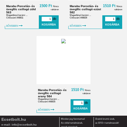
1500 Ft
1510 Ft
Marabu Porcelán- és
Marabu Porcelán- és
Nincs
Nincs
üvegfilc csillogó zöld
üvegfilc csillogó ezüst
raktáron
raktáron
563
582
Magasfényű kerámi ...
Magasfényű kerámi ...
Cikkszám:448811
Cikkszám:448828
db
db
BŐVEBBEN
BŐVEBBEN
1510 Ft
Marabu Porcelán- és
Nincs
üvegfilc csillogó
raktáron
arany 584
Magasfényű kerámi ...
Cikkszám:448835
db
BŐVEBBEN
Ecsetbolt.hu
Minden jog fenntartva!
Áraink bruttó árak,
Az oldal tartalmának,
az ÁFÁ-t tartalmazzák!
e-mail:
info@ecsetbolt.hu
annak részeinek