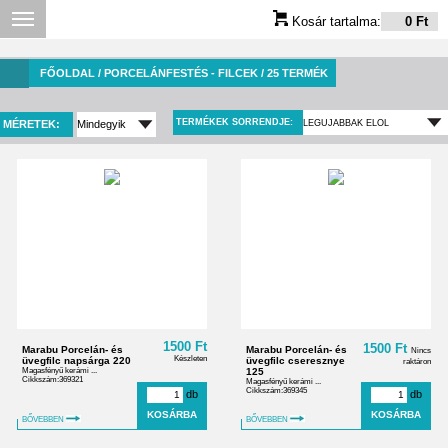
Kosár tartalma:
0 Ft
FŐOLDAL
/ PORCELÁNFESTÉS - FILCEK / 25 TERMÉK
TERMÉKEK SORRENDJE:
MÉRETEK:
1500 Ft
1500 Ft
Marabu Porcelán- és
Marabu Porcelán- és
Nincs
Készleten
üvegfilc napsárga 220
üvegfilc cseresznye
raktáron
Magasfényű kerámi ...
125
Cikkszám:369321
Magasfényű kerámi ...
Cikkszám:369345
db
db
BŐVEBBEN
BŐVEBBEN