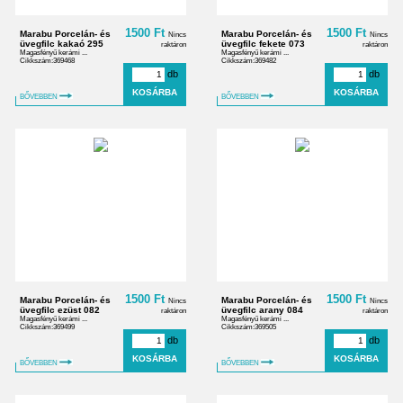
1500 Ft
1500 Ft
Marabu Porcelán- és
Marabu Porcelán- és
Nincs
Nincs
üvegfilc kakaó 295
üvegfilc fekete 073
raktáron
raktáron
Magasfényű kerámi ...
Magasfényű kerámi ...
Cikkszám:369468
Cikkszám:369482
db
db
BŐVEBBEN
BŐVEBBEN
1500 Ft
1500 Ft
Marabu Porcelán- és
Marabu Porcelán- és
Nincs
Nincs
üvegfilc ezüst 082
üvegfilc arany 084
raktáron
raktáron
Magasfényű kerámi ...
Magasfényű kerámi ...
Cikkszám:369499
Cikkszám:369505
db
db
BŐVEBBEN
BŐVEBBEN