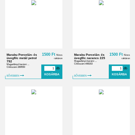
1500 Ft
1500 Ft
Marabu Porcelán- és
Marabu Porcelán- és
Nincs
Nincs
üvegfilc metál petrol
üvegfilc narancs 225
raktáron
raktáron
792
Magasfényű kerámi ...
Cikkszám:448163
Magasfényű kerámi ...
Cikkszám:369550
db
db
BŐVEBBEN
BŐVEBBEN