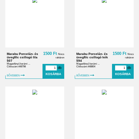
1500 Ft
1500 Ft
Marabu Porcelán- és
Marabu Porcelán- és
Nincs
Nincs
üvegfilc csillogó lila
üvegfilc csillogó kék
raktáron
raktáron
507
594
Magasfényű kerámi ...
Magasfényű kerámi ...
Cikkszám:448798
Cikkszám:448804
db
db
BŐVEBBEN
BŐVEBBEN