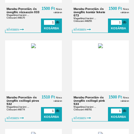
1500 Ft
1500 Ft
Marabu Porcelán- és
Marabu Porcelán- és
Nincs
Nincs
üvegfilc rózsaszín 033
üvegfilc kontúr fekete
raktáron
raktáron
Magasfényű kerámi ...
073
Cikkszám:448170
Magasfényű kerámi ...
Cikkszám:448255
db
db
BŐVEBBEN
BŐVEBBEN
1510 Ft
1500 Ft
Marabu Porcelán- és
Marabu Porcelán- és
Nincs
Nincs
üvegfilc csillogó piros
üvegfilc csillogó pink
raktáron
raktáron
532
533
Magasfényű kerámi ...
Magasfényű kerámi ...
Cikkszám:448774
Cikkszám:448781
db
db
BŐVEBBEN
BŐVEBBEN