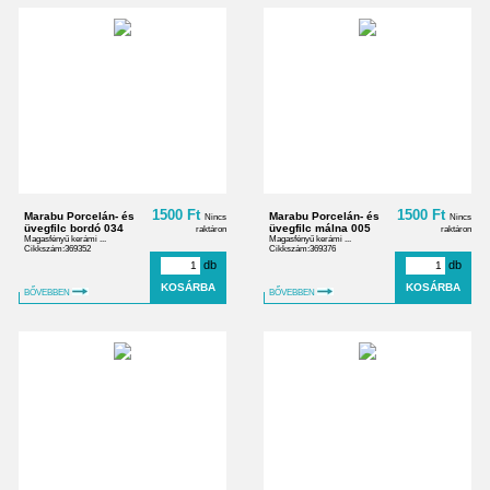
1500 Ft
1500 Ft
Marabu Porcelán- és
Marabu Porcelán- és
Nincs
Nincs
üvegfilc bordó 034
üvegfilc málna 005
raktáron
raktáron
Magasfényű kerámi ...
Magasfényű kerámi ...
Cikkszám:369352
Cikkszám:369376
db
db
BŐVEBBEN
BŐVEBBEN