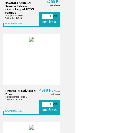
4200 Ft
Royal&Langnickel
Készleten
Számos kifestő
vászonképpel PCS5
Velence
Előrajzolt számos ...
db
Cikkszám:14019
BŐVEBBEN
4660 Ft
Flitteres kreatív szett -
Nincs
Páva
raktáron
A Sentosphere Flitte ...
Cikkszám:20145
db
BŐVEBBEN