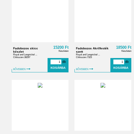
15200 Ft
18500 Ft
Fadobozos skicc
Fadobozos Akrilfesték
Készleten
Készleten
készlet
szett
Royal and Langnickel ...
Royal and Langnickel ...
Cikkszám:38297
Cikkszám:7323
db
db
BŐVEBBEN
BŐVEBBEN