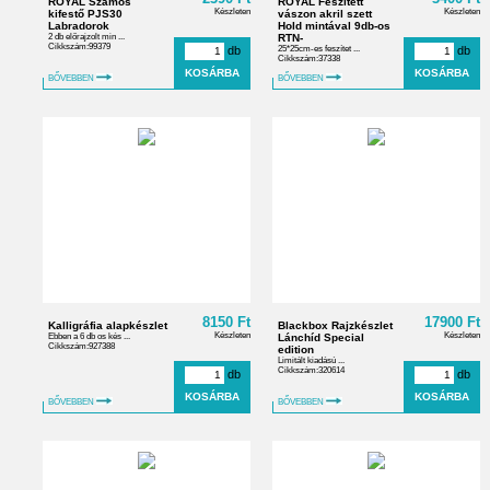
ROYAL Számos
ROYAL Feszített
Készleten
Készleten
kifestő PJS30
vászon akril szett
Labradorok
Hold mintával 9db-os
2 db előrajzolt min ...
RTN-
Cikkszám:99379
db
25*25cm-es feszítet ...
db
Cikkszám:37338
BŐVEBBEN
BŐVEBBEN
8150 Ft
17900 Ft
Kalligráfia alapkészlet
Blackbox Rajzkészlet
Készleten
Készleten
Ebben a 6 db os kés ...
Lánchíd Special
Cikkszám:927388
edition
Limitált kiadású ...
Cikkszám:320614
db
db
BŐVEBBEN
BŐVEBBEN