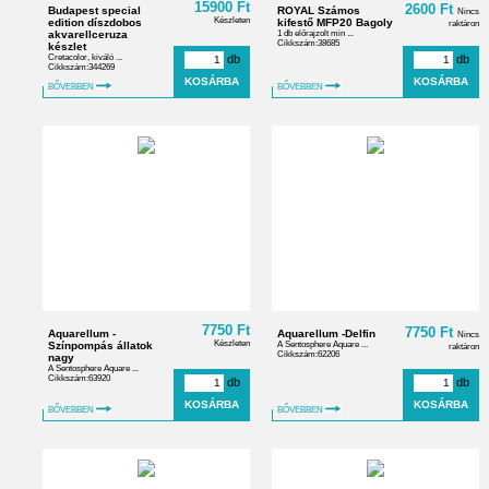
15900 Ft
2600 Ft
Budapest special
ROYAL Számos
Nincs
Készleten
edition díszdobos
kifestő MFP20 Bagoly
raktáron
akvarellceruza
1 db előrajzolt min ...
Cikkszám:38685
készlet
Cretacolor, kiváló ...
db
db
Cikkszám:344269
BŐVEBBEN
BŐVEBBEN
7750 Ft
7750 Ft
Aquarellum -
Aquarellum -Delfin
Nincs
Készleten
Színpompás állatok
A Sentosphere Aquare ...
raktáron
Cikkszám:62206
nagy
A Sentosphere Aquare ...
Cikkszám:63920
db
db
BŐVEBBEN
BŐVEBBEN