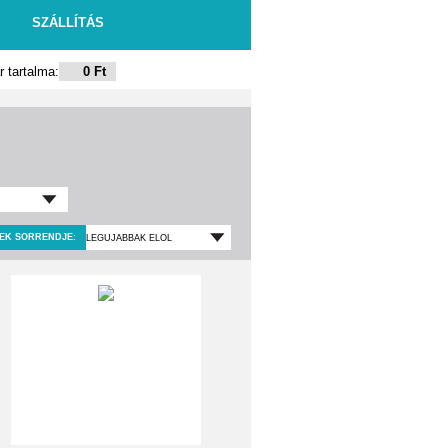
SZÁLLÍTÁS
 tartalma:
0 Ft
EK SORRENDJE: