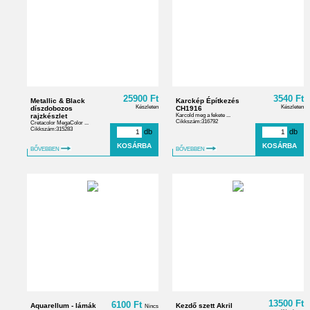
25900 Ft
3540 Ft
Metallic & Black
Karckép Építkezés
Készleten
Készleten
díszdobozos
CH1916
rajzkészlet
Karcold meg a fekete ...
Cikkszám:316792
Cretacolor MegaColor ...
Cikkszám:315283
db
db
BŐVEBBEN
BŐVEBBEN
13500 Ft
6100 Ft
Aquarellum - lámák
Kezdő szett Akril
Nincs