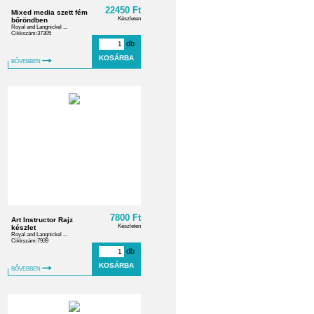
22450 Ft
Mixed media szett fém
Készleten
bőröndben
Royal and Langnickel ...
Cikkszám:37305
db
BŐVEBBEN
7800 Ft
Art Instructor Rajz
Készleten
készlet
Royal and Langnickel ...
Cikkszám:7939
db
BŐVEBBEN