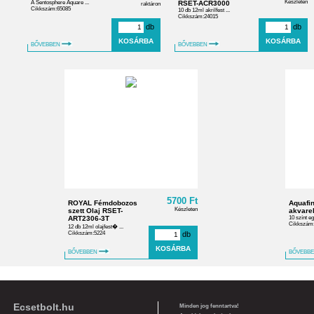
Készleten
A Sentosphere Aquare ...
RSET-ACR3000
raktáron
Cikkszám:65085
10 db 12ml akrilfest ...
Cikkszám:24015
db
db
BŐVEBBEN
BŐVEBBEN
5700 Ft
ROYAL Fémdobozos
Aquafin
Készleten
szett Olaj RSET-
akvarel
ART2306-3T
10 színt eg
Cikkszám
12 db 12ml olajfest� ...
Cikkszám:5224
db
BŐVEBBEN
BŐVEBB
Ecsetbolt.hu
Minden jog fenntartva!