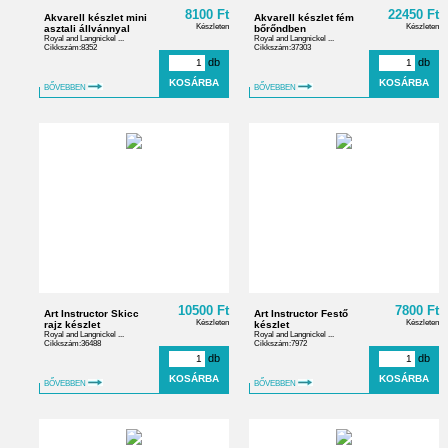
8100 Ft
22450 Ft
Akvarell készlet mini
Akvarell készlet fém
Készleten
Készleten
asztali állvánnyal
bőrőndben
Royal and Langnickel ...
Royal and Langnickel ...
Cikkszám:8352
Cikkszám:37303
db
db
BŐVEBBEN
BŐVEBBEN
10500 Ft
7800 Ft
Art Instructor Skicc
Art Instructor Festő
Készleten
Készleten
rajz készlet
készlet
Royal and Langnickel ...
Royal and Langnickel ...
Cikkszám:36488
Cikkszám:7972
db
db
BŐVEBBEN
BŐVEBBEN