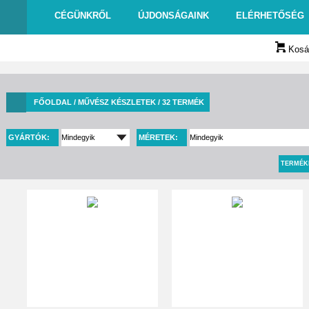
CÉGÜNKRŐL
ÚJDONSÁGAINK
ELÉRHETŐSÉG
Kosár
FŐOLDAL
/ MŰVÉSZ KÉSZLETEK / 32 TERMÉK
GYÁRTÓK:
MÉRETEK:
TERMÉK