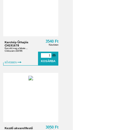
3540 Ft
Karckép Űrhajós
Készleten
CH191678
Karcold meg a fekete ...
Cikkszám:316785
db
BŐVEBBEN
3050 Ft
Kezdő akvarellfestő