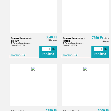
3840 Ft
7550 Ft
Aquarellum mini -
Aquarellum nagy -
Nincs
Készleten
elefánt
Halak
raktáron
A Sentosphere Aquare ...
A Sentosphere Aquare ...
Cikkszám:60011
Cikkszám:60608
db
db
BŐVEBBEN
BŐVEBBEN
2390 Ft
3400 Ft