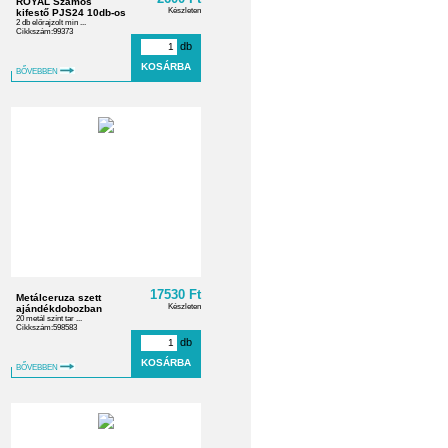
ROYAL Számos
Készleten
kifestő PJS24 10db-os
2 db előrajzolt min ...
Cikkszám:99373
db
BŐVEBBEN
17530 Ft
Metálceruza szett
Készleten
ajándékdobozban
20 metál színt tar ...
Cikkszám:598583
db
BŐVEBBEN