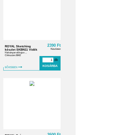
2390 Ft
ROYAL Sketching
Készleten
készlet SKBN11 Vidék
Halványan előrajzo ...
Cikkszám:6842
db
BŐVEBBEN
2600 Ft