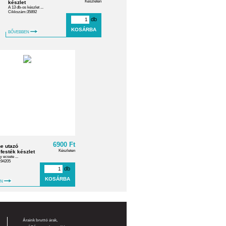
Készleten
készlet
A 13 db-os készlet ...
Cikkszám:35892
db
BŐVEBBEN
6900 Ft
e utazó
Készleten
festék készlet
y ecsete ...
:94205
db
EN
Áraink bruttó árak,